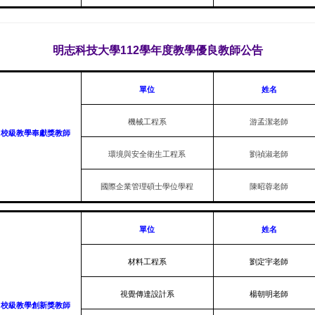
明志科技大學112學年度教學優良教師公告
單位
姓名
機械工程系
游孟潔老師
校級教學奉獻獎教師
環境與安全衛生工程系
劉禎淑老師
國際企業管理碩士學位學程
陳昭蓉老師
單位
姓名
材料工程系
劉定宇老師
視覺傳達設計系
楊朝明老師
校級教學創新獎教師