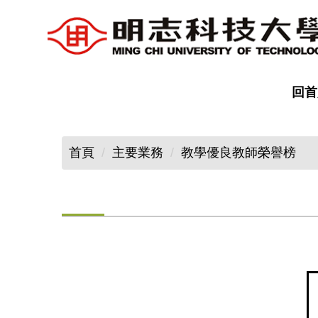
跳
到
主
要
內
回首
容
區
首頁
主要業務
教學優良教師榮譽榜