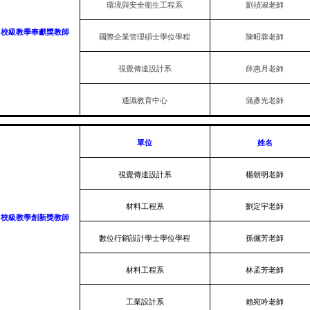
環境與安全衛生工程系
劉禎淑老師
校級教學奉獻獎教師
國際企業管理碩士學位學程
陳昭蓉老師
視覺傳達設計系
薛惠月老師
通識教育中心
蒲彥光老師
單位
姓名
視覺傳達設計系
楊朝明老師
材料工程系
劉定宇老師
校級教學創新獎教師
數位行銷設計學士學位學程
孫儷芳老師
材料工程系
林孟芳老師
工業設計系
賴宛吟老師