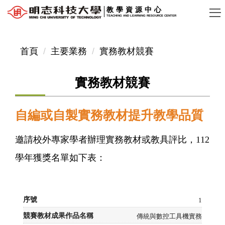
跳
教學資源中心
TEACHING AND LEARNING RESOURCE CENTER
到
主
要
首頁
主要業務
實務教材競賽
內
容
實務教材競賽
區
自編或自製實務教材提升教學品質
邀請校外專家學者
辦理實務教材或教具評比，
112
學年獲獎名單如下表：
1
傳統與數控工具機實務